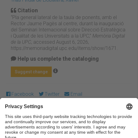
Citation
“Pla general lateral de la taula de ponents, amb el
Rector Jaume Pagès al centre, durant la inauguració
del Seminari Internacional sobre Direcció Estratègica
i Qualitat de les Universitats a la UPC,”
Memòria Digital
de la UPC
, accessed August 6, 2026,
https://memoriadigital.upc.edu/items/show/1671
.
Help us complete the cataloging
Suggest change
Facebook
Twitter
Email
Except where otherwise noted, content on this work is
licensed under a Creative Commons license:
Attribution-
NonCommercial-NoDerivs 3.0 Spain