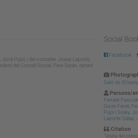
Social Bo
Facebook
, Jordi Pujol, i del conseller Josep Laporte,
sident del Consell Social, Pere Duran, durant
Photograph
Saló de l'Ense
Persons/en
Ferraté Pascual,
Duran Farell, Pe
Pujol i Soley, Jo
Laporte Salas,
Citation
“Visita del presi