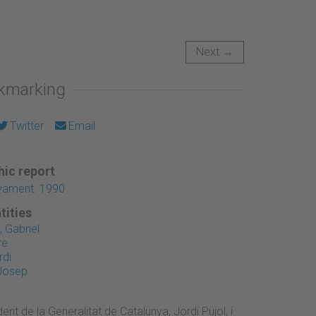
Next →
okmarking
Twitter
Email
ic report
nyament. 1990
tities
 Gabriel
re
rdi
 Josep
dent de la Generalitat de Catalunya, Jordi Pujol, i