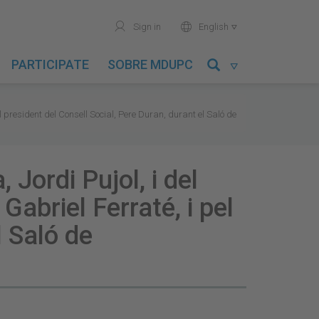
user
world
Sign in
English

PARTICIPATE
SOBRE MDUPC

l president del Consell Social, Pere Duran, durant el Saló de
 Jordi Pujol, i del
abriel Ferraté, i pel
l Saló de