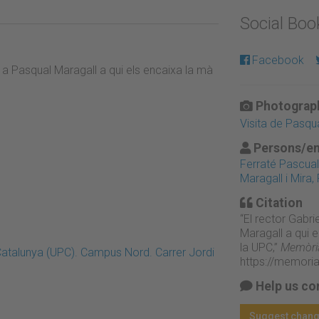
Social Bo
Facebook
s a Pasqual Maragall a qui els encaixa la mà
Photograph
Visita de Pasqu
Persons/en
Ferraté Pascual,
Maragall i Mira,
Citation
“El rector Gabri
Maragall a qui e
la UPC,”
Memòria
 Catalunya (UPC). Campus Nord. Carrer Jordi
https://memori
Help us co
Suggest chan