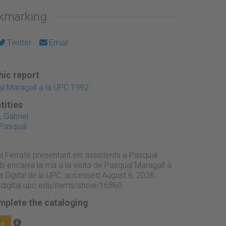
okmarking
Twitter
Email
ic report
al Maragall a la UPC 1992
tities
 Gabriel
 Pasqual
el Ferraté presentant els assistents a Pasqual
ls encaixa la mà a la visita de Pasqual Maragall a
 Digital de la UPC
, accessed August 6, 2026,
adigital.upc.edu/items/show/16860
.
mplete the cataloging
ge