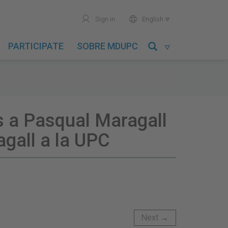
user
world
Sign in
English

PARTICIPATE
SOBRE MDUPC

ts a Pasqual Maragall
agall a la UPC
Next →