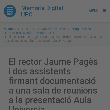
Memòria Digital
MENU
menu
UPC
You
MDUPC
RECTORAT
Gabinet del Rector
Inauguracions
are
Presentació Aula Universia. 2001
El rector Jaume Pagès i dos assistents firmant documentació a una
here:
sala de reunions a la presentació Aula Universia
El rector Jaume Pagès
i dos assistents
firmant documentació
a una sala de reunions
a la presentació Aula
Universia