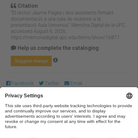
Citation
“El rector Jaume Pagès i dos assistents firmant
documentació a una sala de reunions a la
presentació Aula Universia,”
Memòria Digital de la UPC
,
accessed August 6, 2026,
https://memoriadigital.upc.edu/items/show/16877
.
Help us complete the cataloging
Suggest change
Facebook
Twitter
Email
Except where otherwise noted, content on this work is
licensed under a Creative Commons license:
Attribution-
NonCommercial-NoDerivs 3.0 Spain