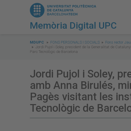
Memòria Digital UPC
You
are
MDUPC
FONS PERSONALS I SOCIALS
Fons rector Ja
Jordi Pujol i Soley, president de la Generalitat de Catalun
here:
Parc Tecnològic de Barcelona
Jordi Pujol i Soley, p
amb Anna Birulés, min
Pagès visitant les ins
Tecnològic de Barcel