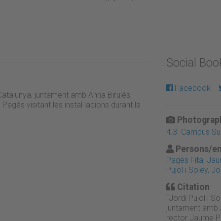
Social Bo
Facebook
e Catalunya, juntament amb Anna Birulés,
Pagès visitant les instal·lacions durant la
Photograph
4.3. Campus Sud
Persons/en
Pagès Fita, Ja
Pujol i Soley, Jo
Citation
“Jordi Pujol i S
juntament amb An
rector Jaume Pag