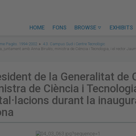
HOME
FONS
BROWSE
EXHIBITS

ume Pagès. 1994-2002
4.3. Campus Sud i Centre Tecnològic
ya, juntament amb Anna Birulés, ministra de Ciència i Tecnologia, i el rector Jau
resident de la Generalitat d
istra de Ciència i Tecnologia
tal·lacions durant la inaugur
ona