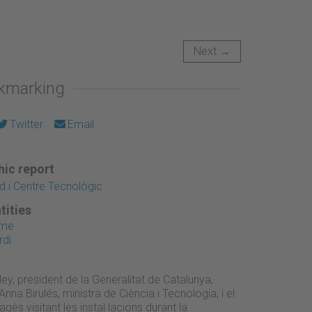
Next →
okmarking
Twitter
Email
ic report
 i Centre Tecnològic
tities
ume
rdi
oley, president de la Generalitat de Catalunya,
na Birulés, ministra de Ciència i Tecnologia, i el
ès visitant les instal·lacions durant la