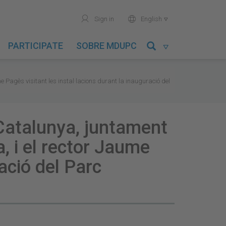
user
world
Sign in
English

PARTICIPATE
SOBRE MDUPC

me Pagès visitant les instal·lacions durant la inauguració del
e Catalunya, juntament
, i el rector Jaume
ació del Parc