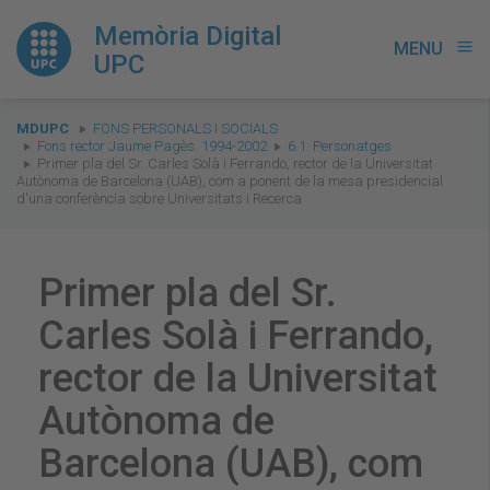
Memòria Digital
MENU
menu
UPC
You
MDUPC
FONS PERSONALS I SOCIALS
are
Fons rector Jaume Pagès. 1994-2002
6.1. Personatges
Primer pla del Sr. Carles Solà i Ferrando, rector de la Universitat
here:
Autònoma de Barcelona (UAB), com a ponent de la mesa presidencial
d'una conferència sobre Universitats i Recerca
Primer pla del Sr.
Carles Solà i Ferrando,
rector de la Universitat
Autònoma de
Barcelona (UAB), com