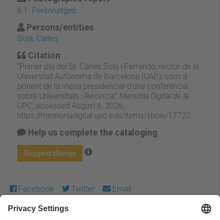
6.1. Personatges
Persons/entities
Solà, Carles
Citation
“Primer pla del Sr. Carles Solà i Ferrando, rector de la
Universitat Autònoma de Barcelona (UAB), com a
ponent de la mesa presidencial d'una conferència
sobre Universitats i Recerca,”
Memòria Digital de la
UPC
, accessed August 6, 2026,
https://memoriadigital.upc.edu/items/show/17722
.
Help us complete the cataloging
Suggest change
Facebook
Twitter
Email