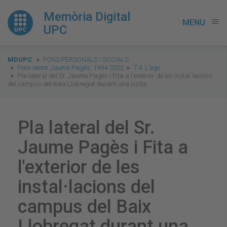
Memòria Digital
MENU
menu
UPC
You
MDUPC
FONS PERSONALS I SOCIALS
are
Fons rector Jaume Pagès. 1994-2002
7.4. L'ego
Pla lateral del Sr. Jaume Pagès i Fita a l'exterior de les instal·lacions
here:
del campus del Baix Llobregat durant una visita
Pla lateral del Sr.
Jaume Pagès i Fita a
l'exterior de les
instal·lacions del
campus del Baix
Llobregat durant una