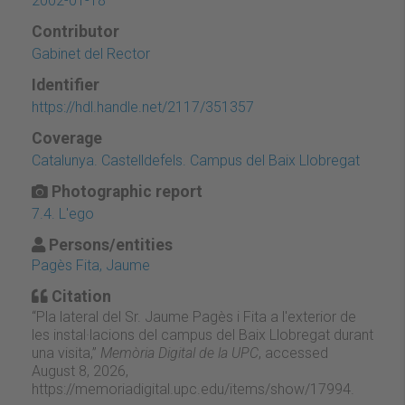
2002-01-18
Contributor
Gabinet del Rector
Identifier
https://hdl.handle.net/2117/351357
Coverage
Catalunya. Castelldefels. Campus del Baix Llobregat
Photographic report
7.4. L'ego
Persons/entities
Pagès Fita, Jaume
Citation
“Pla lateral del Sr. Jaume Pagès i Fita a l'exterior de
les instal·lacions del campus del Baix Llobregat durant
una visita,”
Memòria Digital de la UPC
, accessed
August 8, 2026,
https://memoriadigital.upc.edu/items/show/17994
.