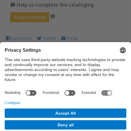
Help us complete the cataloging
Suggest change
Facebook
Twitter
Email
Except where otherwise noted, content on this work is
licensed under a Creative Commons license:
Attribution-
NonCommercial-NoDerivs 3.0 Spain
← Previous
Next →
© UPC Universitat Politècnica de Catalunya ·