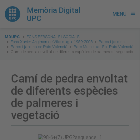
Memòria Digital
MENU
menu
UPC
You
MDUPC
FONS PERSONALS I SOCIALS
are
Fons Xavier Argimon de Vilardaga. 1989-2008
Parcs i jardins
Parcs i jardins de País Valencià
Parc Municipal. Elx. País Valencià
here:
Camí de pedra envoltat de diferents espècies de palmeres i vegetació
Camí de pedra envoltat
de diferents espècies
de palmeres i
vegetació