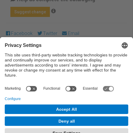
Suggest change
Facebook
Twitter
Email
Except where otherwise noted, content on this work is
licensed under a Creative Commons license:
Attribution-
NonCommercial-NoDerivs 3.0 Spain
← Previous
Next →
© UPC Universitat Politècnica de Catalunya ·
BarcelonaTech