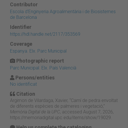
Contributor
Escola d'Enginyeria Agroalimentària i de Biosistemes
de Barcelona
Identifier
https://hdl.handle.net/2117/353569
Coverage
Espanya. Elx. Parc Municipal
Photographic report
Parc Municipal. Elx. País Valencià
Persons/entities
No identificat
Citation
Argimon de Vilardaga, Xavier, “Camí de pedra envoltat
de diferents espècies de palmeres i vegetació,”
Memòria Digital de la UPC
, accessed August 7, 2026,
https://memoriadigital.upc.edu/items/show/19029
.
Help us complete the cataloging