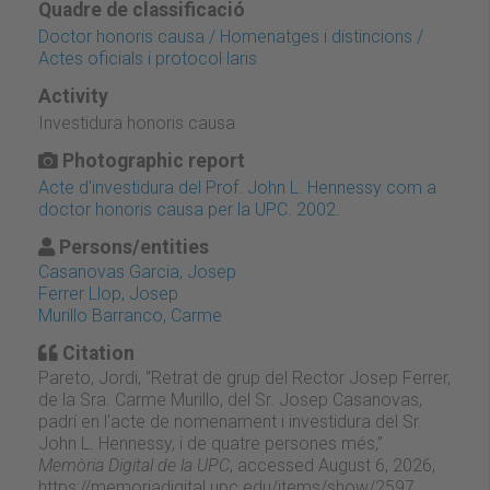
Quadre de classificació
Doctor honoris causa / Homenatges i distincions /
Actes oficials i protocol·laris
Activity
Investidura honoris causa
Photographic report
Acte d'investidura del Prof. John L. Hennessy com a
doctor honoris causa per la UPC. 2002.
Persons/entities
Casanovas Garcia, Josep
Ferrer Llop, Josep
Murillo Barranco, Carme
Citation
Pareto, Jordi, “Retrat de grup del Rector Josep Ferrer,
de la Sra. Carme Murillo, del Sr. Josep Casanovas,
padrí en l'acte de nomenament i investidura del Sr.
John L. Hennessy, i de quatre persones més,”
Memòria Digital de la UPC
, accessed August 6, 2026,
https://memoriadigital.upc.edu/items/show/2597
.