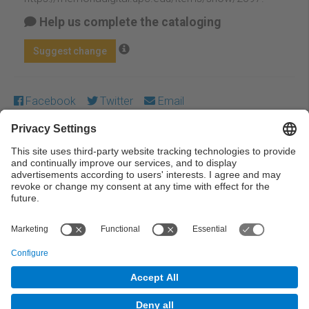
Help us complete the cataloging
Suggest change
Facebook
Twitter
Email
Except where otherwise noted, content on this work is
licensed under a Creative Commons license:
Attribution-
NonCommercial-NoDerivs 3.0 Spain
← Previous
Next →
© UPC Universitat Politècnica de Catalunya ·