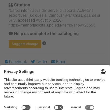
Citation
“Carpa informativa del Servei d'Esports: Activitats
esportives i lúdiques al Campus,”
Memòria Digital de la
UPC
, accessed August 6, 2026,
https://memoriadigital.upc.edu/items/show/26663
.
Help us complete the cataloging
Suggest change
Facebook
Twitter
Email
Except where otherwise noted, content on this work is
licensed under a Creative Commons license:
Attribution-
NonCommercial-NoDerivs 4.0 Generic