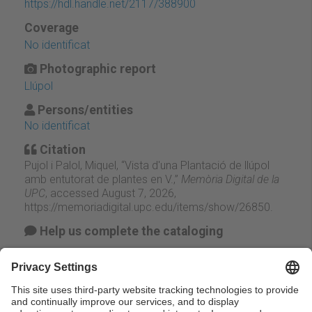
https://hdl.handle.net/2117/388900
Coverage
No identificat
Photographic report
Llúpol
Persons/entities
No identificat
Citation
Pujol i Palol, Miquel, “Vista d'una Plantació de llúpol
amb entutorat de plantes en V.,”
Memòria Digital de la
UPC
, accessed August 7, 2026,
https://memoriadigital.upc.edu/items/show/26850
.
Help us complete the cataloging
Suggest change
Facebook
Twitter
Email