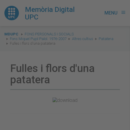
Memòria Digital
MENU
menu
UPC
You
MDUPC
FONS PERSONALS I SOCIALS
are
Fons Miquel Pujol Palol. 1976-2007
Altres cultius
Patatera
Fulles i flors d'una patatera
here:
Fulles i flors d'una
patatera