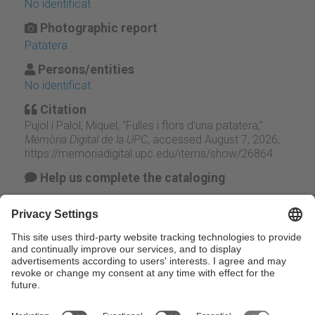
No identificat
Photographic report
Patatera
Persons/entities
No identificat
Citation
Pujol i Palol, Miquel, “Fulles i flors d'una patatera,”
Memòria Digital de la UPC
, accessed August 7, 2026,
https://memoriadigital.upc.edu/items/show/26864
.
Help us complete the cataloging
Suggest change
Facebook
Twitter
Email