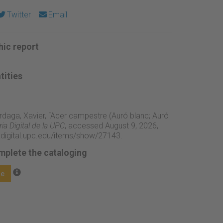
Twitter
Email
ic report
tities
rdaga, Xavier, “Acer campestre (Auró blanc; Auró
a Digital de la UPC
, accessed August 9, 2026,
adigital.upc.edu/items/show/27143
.
mplete the cataloging
ge