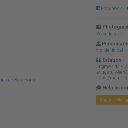
Facebook
Photograph
Sapindaceae
Persons/en
No identificat
Citation
Argimon de Vila
arrugat),”
Memòri
https://memori
emes de Barcelona
Help us co
Suggest chan