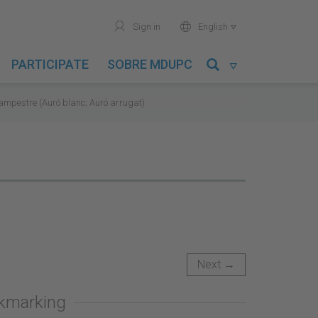
user
world
Sign in
English

PARTICIPATE
SOBRE MDUPC

ampestre (Auró blanc; Auró arrugat)
Next →
okmarking