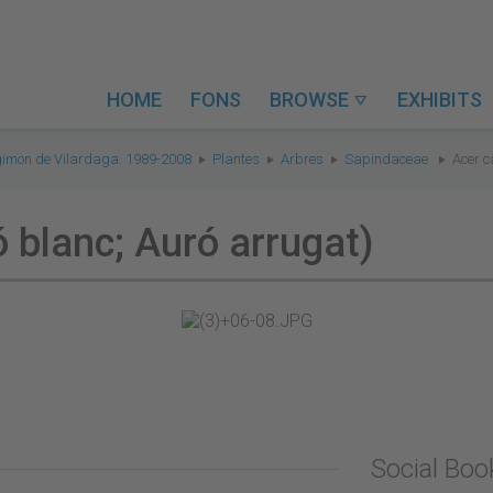
HOME
FONS
BROWSE
EXHIBITS

gimon de Vilardaga. 1989-2008
Plantes
Arbres
Sapindaceae
Acer c
 blanc; Auró arrugat)
Social Bo