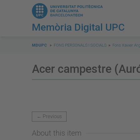
Memòria Digital UPC
You
are
MDUPC
FONS PERSONALS I SOCIALS
Fons Xavier Ar
here:
Acer campestre (Auró
← Previous
About this item