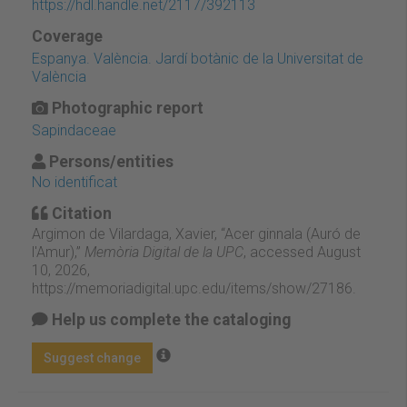
https://hdl.handle.net/2117/392113
Coverage
Espanya. València. Jardí botànic de la Universitat de
València
Photographic report
Sapindaceae
Persons/entities
No identificat
Citation
Argimon de Vilardaga, Xavier, “Acer ginnala (Auró de
l'Amur),”
Memòria Digital de la UPC
, accessed August
10, 2026,
https://memoriadigital.upc.edu/items/show/27186
.
Help us complete the cataloging
Suggest change