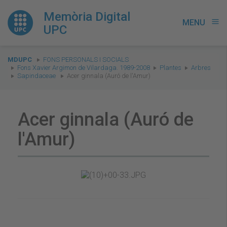
Memòria Digital
MENU
menu
UPC
You
MDUPC
FONS PERSONALS I SOCIALS
are
Fons Xavier Argimon de Vilardaga. 1989-2008
Plantes
Arbres
Sapindaceae
Acer ginnala (Auró de l'Amur)
here:
Acer ginnala (Auró de
l'Amur)