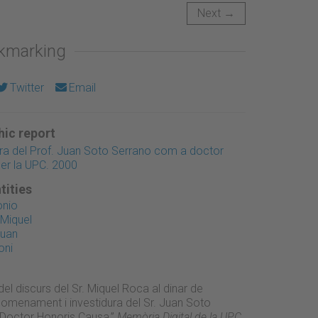
Next →
okmarking
Twitter
Email
ic report
ura del Prof. Juan Soto Serrano com a doctor
er la UPC. 2000
tities
onio
 Miquel
Juan
oni
del discurs del Sr. Miquel Roca al dinar de
nomenament i investidura del Sr. Juan Soto
Doctor Honoris Causa,”
Memòria Digital de la UPC
,