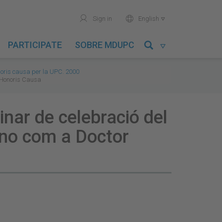
user
world
Sign in
English

PARTICIPATE
SOBRE MDUPC

noris causa per la UPC. 2000
r Honoris Causa
inar de celebració del
ano com a Doctor