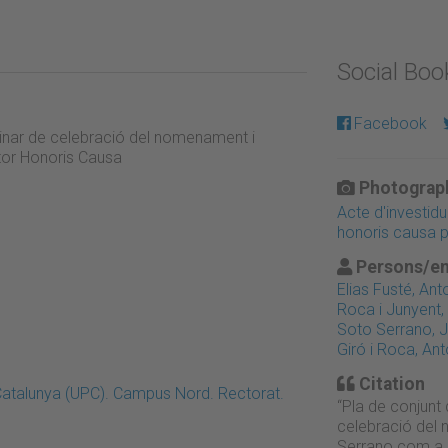
Social Bo
Facebook
 dinar de celebració del nomenament i
tor Honoris Causa
Photograph
Acte d'investid
honoris causa p
Persons/en
Elias Fusté, Ant
Roca i Junyent,
Soto Serrano, 
Giró i Roca, Ant
Citation
 Catalunya (UPC). Campus Nord. Rectorat.
“Pla de conjunt 
celebració del 
Serrano com a 