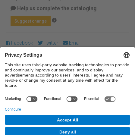
Help us complete the cataloging
Suggest change
Facebook
Twitter
Email
Except where otherwise noted, content on this work is
licensed under a Creative Commons license:
Attribution-
NonCommercial-NoDerivs 3.0 Spain
← Previous
Next →
© UPC Universitat Politècnica de Catalunya ·