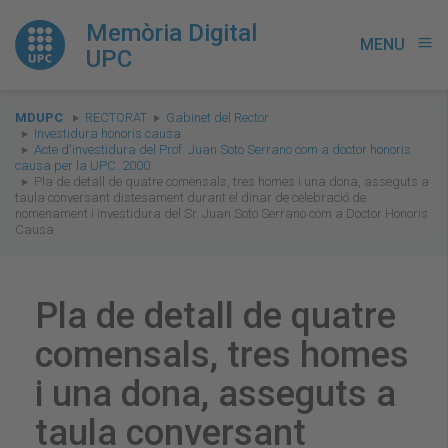
Memòria Digital
MENU
menu
UPC
You
MDUPC
RECTORAT
Gabinet del Rector
are
Investidura honoris causa
Acte d'investidura del Prof. Juan Soto Serrano com a doctor honoris
here:
causa per la UPC. 2000
Pla de detall de quatre comensals, tres homes i una dona, asseguts a
taula conversant distesament durant el dinar de celebració de
nomenament i investidura del Sr. Juan Soto Serrano com a Doctor Honoris
Causa
Pla de detall de quatre
comensals, tres homes
i una dona, asseguts a
taula conversant