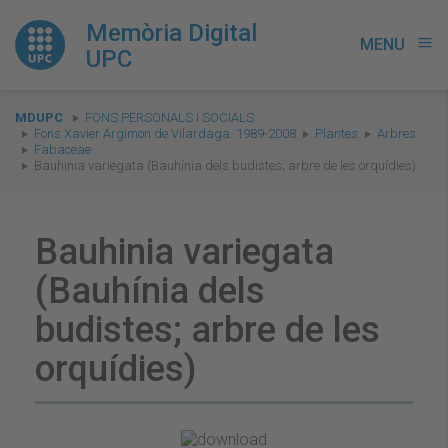
Memòria Digital
MENU
menu
UPC
You
MDUPC
FONS PERSONALS I SOCIALS
are
Fons Xavier Argimon de Vilardaga. 1989-2008
Plantes
Arbres
Fabaceae
here:
Bauhinia variegata (Bauhínia dels budistes; arbre de les orquídies)
Bauhinia variegata
(Bauhínia dels
budistes; arbre de les
orquídies)