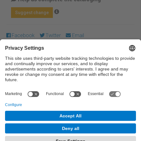
Suggest change
Facebook
Twitter
Email
Except where otherwise noted, content on this work is
licensed under a Creative Commons license:
Attribution-
NonCommercial-NoDerivs 4.0 Generic
← Previous
Next →
© UPC Universitat Politècnica de Catalunya ·
BarcelonaTech