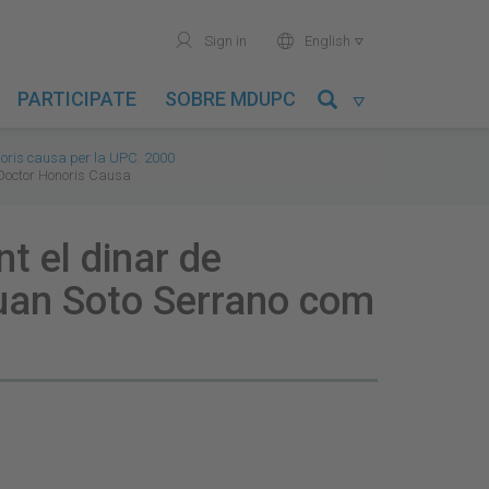
user
world
Sign in
English

PARTICIPATE
SOBRE MDUPC

noris causa per la UPC. 2000
 Doctor Honoris Causa
t el dinar de
Juan Soto Serrano com