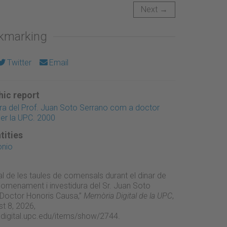
Next →
okmarking
Twitter
Email
ic report
ura del Prof. Juan Soto Serrano com a doctor
er la UPC. 2000
tities
onio
l de les taules de comensals durant el dinar de
nomenament i investidura del Sr. Juan Soto
Doctor Honoris Causa,”
Memòria Digital de la UPC
,
t 8, 2026,
adigital.upc.edu/items/show/2744
.