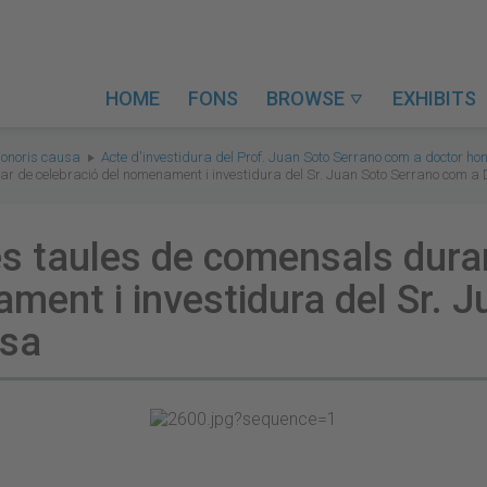
HOME
FONS
BROWSE
EXHIBITS

honoris causa
Acte d'investidura del Prof. Juan Soto Serrano com a doctor ho
nar de celebració del nomenament i investidura del Sr. Juan Soto Serrano com a
es taules de comensals duran
ament i investidura del Sr. 
usa