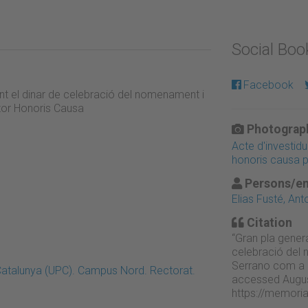
Social Bo
Facebook
nt el dinar de celebració del nomenament i
tor Honoris Causa
Photograph
Acte d'investid
honoris causa p
Persons/en
Elias Fusté, Ant
Citation
“Gran pla genera
celebració del 
Serrano com a 
 Catalunya (UPC). Campus Nord. Rectorat.
accessed Augus
https://memori