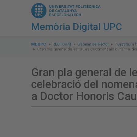
Memòria Digital UPC
You
are
MDUPC
RECTORAT
Gabinet del Rector
Investidura 
Gran pla general de les taules de comensals durant el di
here:
Gran pla general de l
celebració del nomen
a Doctor Honoris Ca