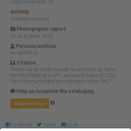
Jordi Girona, núm. 31
Activity
Commemoracions
Photographic report
Dia de la Dona. 2019
Persons/entities
No identificat
Citation
“Primer pla de detall d'una de les activitats de l'acte,”
Memòria Digital de la UPC
, accessed August 8, 2026,
https://memoriadigital.upc.edu/items/show/28171
.
Help us complete the cataloging
Suggest change
Facebook
Twitter
Email