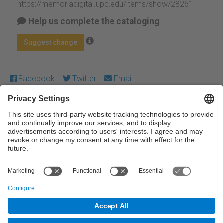
https://memoriadigital.upc.edu/items/show/28261
.
Help us complete the cataloging
Suggest change
Facebook
Twitter
Email
Except where otherwise noted, content on this work is
licensed under a Creative Commons license:
Attribution-
NonCommercial-NoDerivs 4.0 Generic
← Previous
Next →