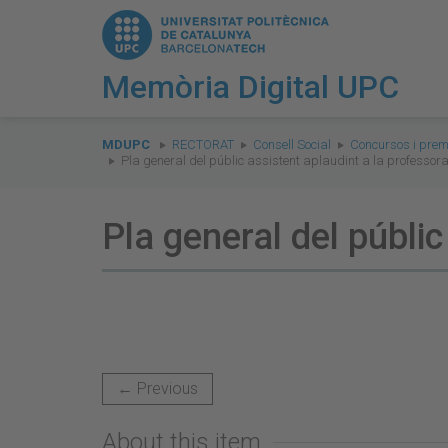
Memòria Digital UPC
You
are
MDUPC
RECTORAT
Consell Social
Concursos i prem
Pla general del públic assistent aplaudint a la professor
here:
Pla general del públi
← Previous
About this item