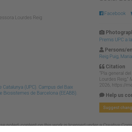
Facebook
ofessora Lourdes Reig
Photograph
Premis UPC a la 
Persons/en
Reig Puig, Mari
Citation
“Pla general del
Lourdes Reig,”
M
2026,
https://m
 de Catalunya (UPC). Campus del Baix
 de Biosistemes de Barcelona (EEABB).
Help us co
Suggest chan
se noted, content on this work is licensed under a Creative Co
rcial-NoDerivs 4.0 Generic