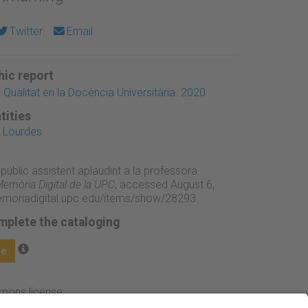
Twitter
Email
ic report
Qualitat en la Docència Universitària. 2020
tities
a Lourdes
 públic assistent aplaudint a la professora
emòria Digital de la UPC
, accessed August 6,
emoriadigital.upc.edu/items/show/28293
.
mplete the cataloging
ge
mmons license: