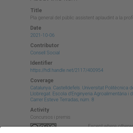
Title
Pla general del públic assistent aplaudint a la pr
Date
2021-10-06
Contributor
Consell Social
Identifier
https://hdl.handle.net/2117/400954
Coverage
Catalunya. Castelldefels. Universitat Politècnica
Llobregat. Escola d'Enginyeria Agroalimentària i
Carrer Esteve Terradas, núm. 8
Activity
Concursos i premis
Except where otherwi
Attribution-NonComme