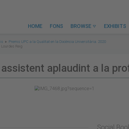
HOME
FONS
BROWSE
EXHIBITS

is
Premis UPC a la Qualitat en la Docència Universitària. 2020
a Lourdes Reig
c assistent aplaudint a la p
Social Bo