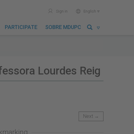
user
world
Sign in
English

PARTICIPATE
SOBRE MDUPC

rofessora Lourdes Reig
Next →
okmarking