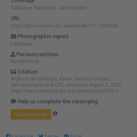
Coverage
Catalunya. Barcelona. Jardí Botànic
URL
https://upcommons.upc.edu/handle/2117/383894
Photographic report
Fabaceae
Persons/entities
No identificat
Citation
Argimon de Vilardaga, Xavier, “Acacia truncata,”
Memòria Digital de la UPC
, accessed August 7, 2026,
https://memoriadigital.upc.edu/items/show/29413
.
Help us complete the cataloging
Suggest change
Facebook
Twitter
Email