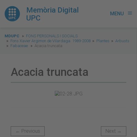
Memòria Digital
MENU
menu
UPC
You
MDUPC
FONS PERSONALS I SOCIALS
are
Fons Xavier Argimon de Vilardaga. 1989-2008
Plantes
Arbusts
Fabaceae
Acacia truncata
here:
Acacia truncata
← Previous
Next →