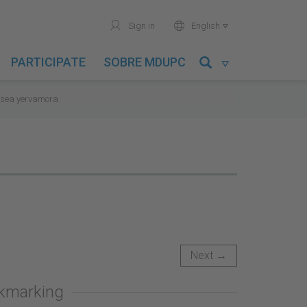
user
world
Sign in
English

PARTICIPATE
SOBRE MDUPC

sea yervamora
Next →
okmarking