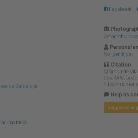
Facebook
Photograph
Amaranthacea
Persons/en
No identificat
Citation
Argimon de Vila
de la UPC
, acce
https://memori
emes de Barcelona
Help us co
Suggest chan
d'aclimatació