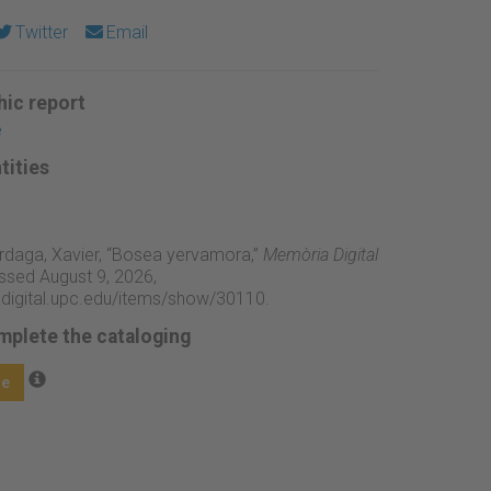
Twitter
Email
ic report
e
tities
rdaga, Xavier, “Bosea yervamora,”
Memòria Digital
ssed August 9, 2026,
adigital.upc.edu/items/show/30110
.
mplete the cataloging
ge