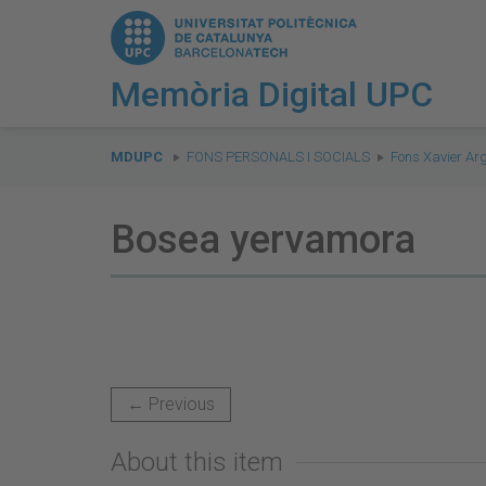
Memòria Digital UPC
You
are
MDUPC
FONS PERSONALS I SOCIALS
Fons Xavier Ar
here:
Bosea yervamora
← Previous
About this item