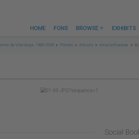
HOME
FONS
BROWSE
EXHIBITS

gimon de Vilardaga. 1989-2008
Plantes
Arbusts
Amaranthaceae
Bo
Social Bo