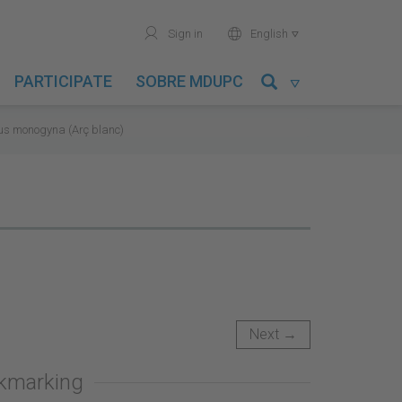
user
world
Sign in
English

PARTICIPATE
SOBRE MDUPC

s monogyna (Arç blanc)
Next →
okmarking