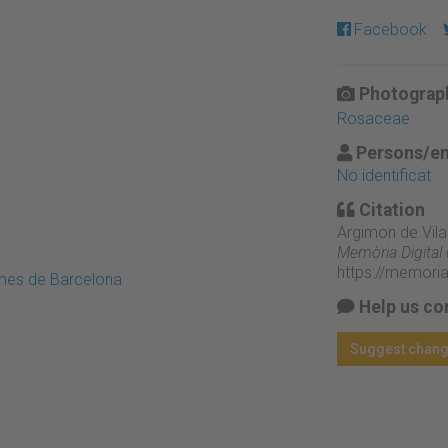
Facebook
Photograph
Rosaceae
Persons/en
No identificat
Citation
Argimon de Vila
Memòria Digital
https://memori
emes de Barcelona
Help us co
Suggest chan