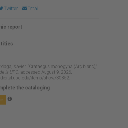
Twitter
Email
ic report
tities
rdaga, Xavier, “Crataegus monogyna (Arç blanc),”
 de la UPC
, accessed August 9, 2026,
adigital.upc.edu/items/show/30352
.
mplete the cataloging
ge