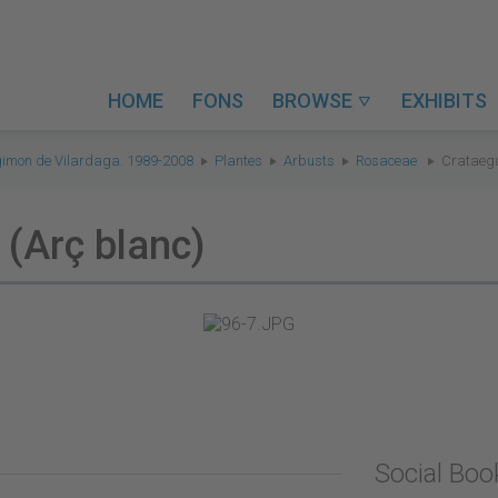
HOME
FONS
BROWSE
EXHIBITS

gimon de Vilardaga. 1989-2008
Plantes
Arbusts
Rosaceae
Crataegu
(Arç blanc)
Social Bo