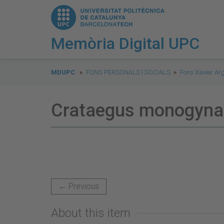
Memòria Digital UPC
You
are
MDUPC
FONS PERSONALS I SOCIALS
Fons Xavier Ar
here:
Crataegus monogyna 
← Previous
About this item