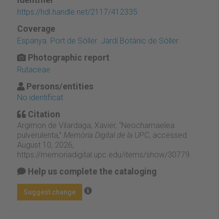
Identifier
https://hdl.handle.net/2117/412335
Coverage
Espanya. Port de Sóller. Jardí Botànic de Sóller
Photographic report
Rutaceae
Persons/entities
No identificat
Citation
Argimon de Vilardaga, Xavier, “Neochamaelea
pulverulenta,”
Memòria Digital de la UPC
, accessed
August 10, 2026,
https://memoriadigital.upc.edu/items/show/30779
.
Help us complete the cataloging
Suggest change