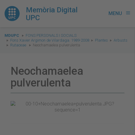
Memòria Digital
MENU
menu
UPC
You
MDUPC
FONS PERSONALS I SOCIALS
are
Fons Xavier Argimon de Vilardaga. 1989-2008
Plantes
Arbusts
Rutaceae
Neochamaelea pulverulenta
here:
Neochamaelea
pulverulenta