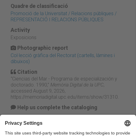
Quadre de classificació
Promoció de la Universitat / Relacions públiques /
REPRESENTACIÓ I RELACIONS PÚBLIQUES
Activity
Exposicions
Photographic report
Col·lecció gràfica del Rectorat (cartells, làmines i
dibuixos)
Citation
“Ciencias del Mar - Programa de especialización y
doctorado. 1990,”
Memòria Digital de la UPC
,
accessed August 9, 2026,
https://memoriadigital.upc.edu/items/show/31310
.
Help us complete the cataloging
Suggest change