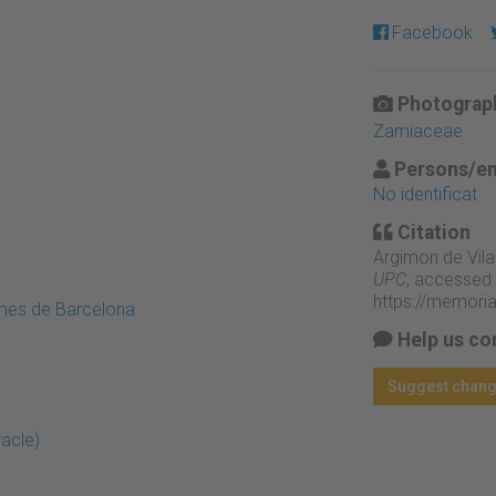
Facebook
Photograph
Zamiaceae
Persons/en
No identificat
Citation
Argimon de Vila
UPC
, accessed 
https://memori
emes de Barcelona
Help us co
Suggest chan
racle)