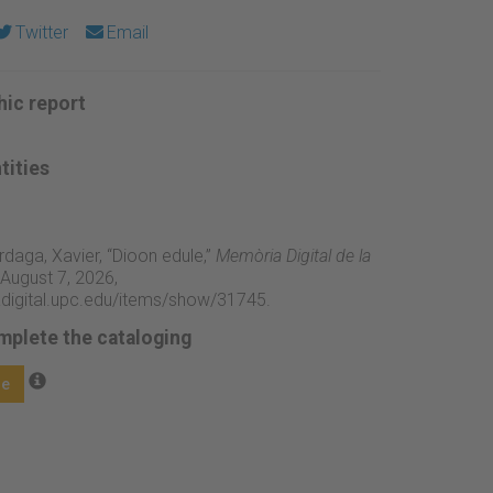
Twitter
Email
ic report
tities
rdaga, Xavier, “Dioon edule,”
Memòria Digital de la
August 7, 2026,
adigital.upc.edu/items/show/31745
.
mplete the cataloging
ge