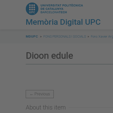
Memòria Digital UPC
You
are
MDUPC
FONS PERSONALS I SOCIALS
Fons Xavier Ar
here:
Dioon edule
← Previous
About this item