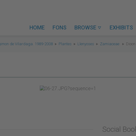
HOME
FONS
BROWSE
EXHIBITS

gimon de Vilardaga. 1989-2008
Plantes
Llenyoses
Zamiaceae
Dioon
Social Bo