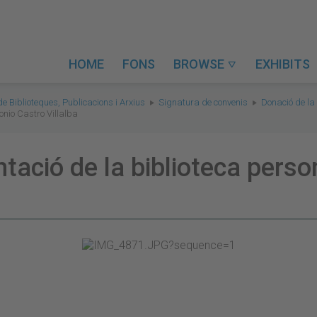
HOME
FONS
BROWSE
EXHIBITS

de Biblioteques, Publicacions i Arxius
Signatura de convenis
Donació de la 
onio Castro Villalba
ntació de la biblioteca perso