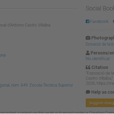
Social Bo
Facebook
nal d'Antonio Castro Villalba
Photograph
Donació de la bi
Persons/en
lona
No identificat
Citation
“Exposició de la
Castro Villalba,”
2026,
https://m
onal, núm. 649. Escola Tècnica Superior
Help us co
Suggest chan
se noted, content on this work is licensed under a Creative Co