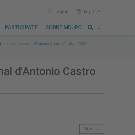
user
world
Sign in
English

PARTICIPATE
SOBRE MDUPC

biblioteca personal d'Antonio Castro Villalba. 2022
nal d'Antonio Castro
Next →