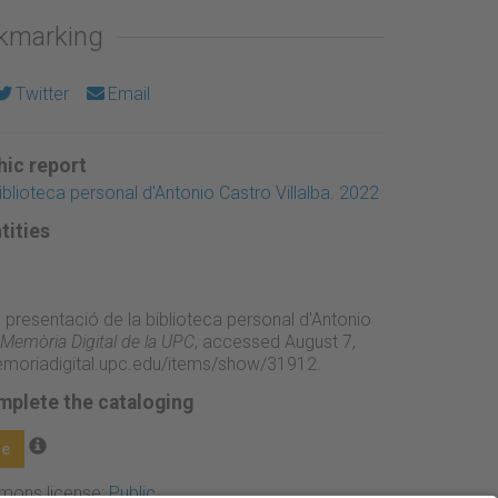
okmarking
Twitter
Email
ic report
blioteca personal d'Antonio Castro Villalba. 2022
tities
 presentació de la biblioteca personal d'Antonio
Memòria Digital de la UPC
, accessed August 7,
emoriadigital.upc.edu/items/show/31912
.
mplete the cataloging
ge
mmons license:
Public