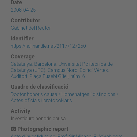
Date
2008-04-25
Contributor
Gabinet del Rector
Identifier
https://hdl.handle.net/2117/127250
Coverage
Catalunya. Barcelona. Universitat Politècnica de
Catalunya (UPC). Campus Nord. Edifici Vèrtex.
Auditori. Plaça Eusebi Güell, núm. 6
Quadre de classificació
Doctor honoris causa / Homenatges i distincions /
Actes oficials i protocol·laris
Activity
Investidura honoris causa
Photographic report
Acte d'investidura del Prof. Sir Michael F. Atiyah com