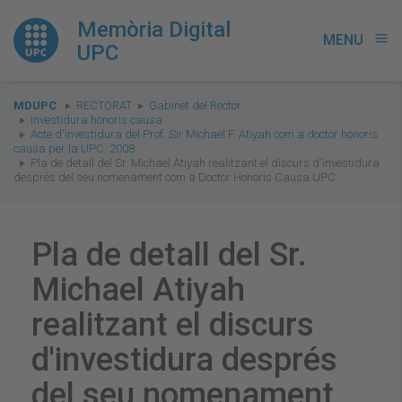
Memòria Digital
MENU
menu
UPC
You
MDUPC
RECTORAT
Gabinet del Rector
are
Investidura honoris causa
Acte d'investidura del Prof. Sir Michael F. Atiyah com a doctor honoris
here:
causa per la UPC. 2008
Pla de detall del Sr. Michael Atiyah realitzant el discurs d'investidura
després del seu nomenament com a Doctor Honoris Causa UPC
Pla de detall del Sr.
Michael Atiyah
realitzant el discurs
d'investidura després
del seu nomenament