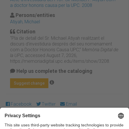
a doctor honoris causa per la UPC. 2008
Persons/entities
Atiyah, Michael
Citation
“Pla de detall del Sr. Michael Atiyah realitzant el
discurs d'investidura després del seu nomenament
com a Doctor Honoris Causa UPC,”
Memòria Digital de
la UPC
, accessed August 7, 2026,
https://memoriadigital.upc.edu/items/show/3208
.
Help us complete the cataloging
Suggest change
Facebook
Twitter
Email