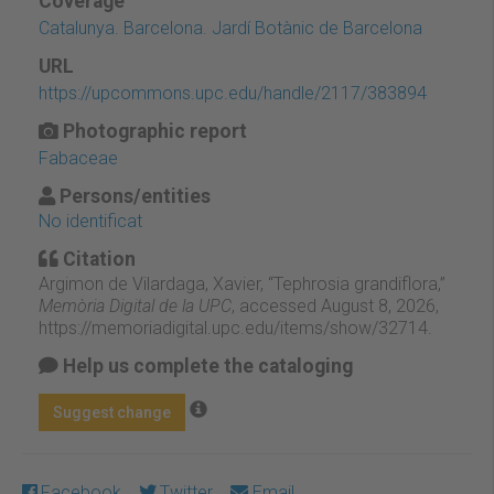
Coverage
Catalunya. Barcelona. Jardí Botànic de Barcelona
URL
https://upcommons.upc.edu/handle/2117/383894
Photographic report
Fabaceae
Persons/entities
No identificat
Citation
Argimon de Vilardaga, Xavier, “Tephrosia grandiflora,”
Memòria Digital de la UPC
, accessed August 8, 2026,
https://memoriadigital.upc.edu/items/show/32714
.
Help us complete the cataloging
Suggest change
Facebook
Twitter
Email