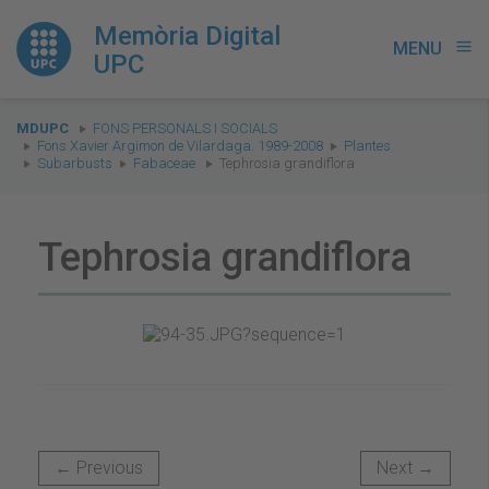
Memòria Digital
MENU
menu
UPC
You
MDUPC
FONS PERSONALS I SOCIALS
are
Fons Xavier Argimon de Vilardaga. 1989-2008
Plantes
Subarbusts
Fabaceae
Tephrosia grandiflora
here:
Tephrosia grandiflora
← Previous
Next →