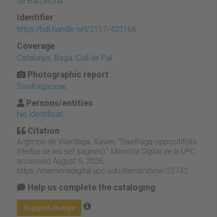
de Barcelona
Identifier
https://hdl.handle.net/2117/423166
Coverage
Catalunya. Bagà. Coll de Pal
Photographic report
Saxifragaceae
Persons/entities
No identificat
Citation
Argimon de Vilardaga, Xavier, “Saxifraga oppositifolia
(Herba de les set sagines),”
Memòria Digital de la UPC
,
accessed August 9, 2026,
https://memoriadigital.upc.edu/items/show/32742
.
Help us complete the cataloging
Suggest change