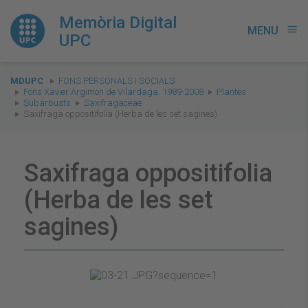
Memòria Digital
MENU
menu
UPC
You
MDUPC
FONS PERSONALS I SOCIALS
are
Fons Xavier Argimon de Vilardaga. 1989-2008
Plantes
Subarbusts
Saxifragaceae
here:
Saxifraga oppositifolia (Herba de les set sagines)
Saxifraga oppositifolia
(Herba de les set
sagines)