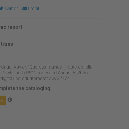
Twitter
Email
ic report
tities
daga, Xavier, “Quercus faginea (Roure de fulla
 Digital de la UPC
, accessed August 8, 2026,
adigital.upc.edu/items/show/32774
.
mplete the cataloging
ge