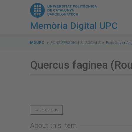
Memòria Digital UPC
You
are
MDUPC
FONS PERSONALS I SOCIALS
Fons Xavier Ar
here:
Quercus faginea (Rour
← Previous
About this item