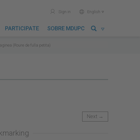
user
world
Sign in
English

PARTICIPATE
SOBRE MDUPC

ginea (Roure de fulla petita)
Next →
okmarking