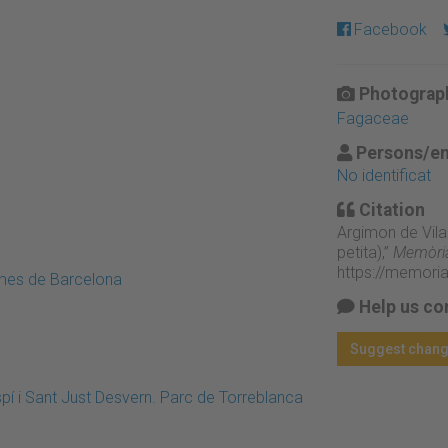
Facebook
Photograph
Fagaceae
Persons/en
No identificat
Citation
Argimon de Vilar
petita),”
Memòria
https://memori
emes de Barcelona
Help us co
Suggest chan
pí i Sant Just Desvern. Parc de Torreblanca