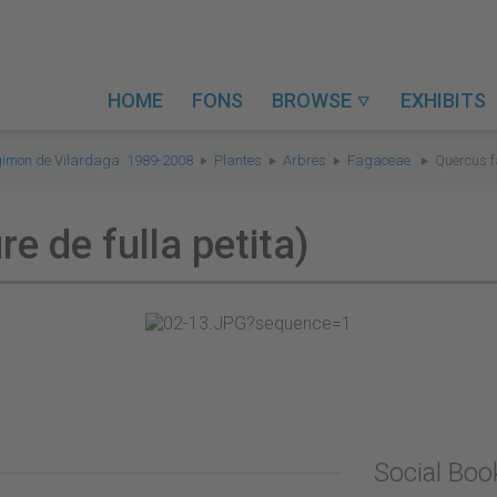
HOME
FONS
BROWSE
EXHIBITS

gimon de Vilardaga. 1989-2008
Plantes
Arbres
Fagaceae
Quercus fa
e de fulla petita)
Social Bo