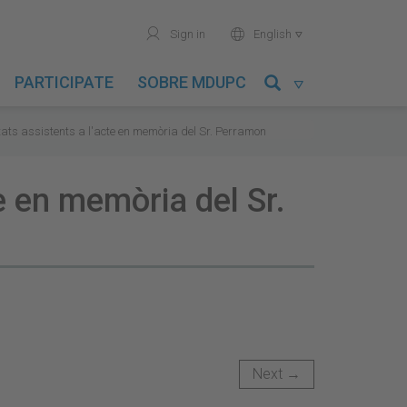
user
world
Sign in
English

PARTICIPATE
SOBRE MDUPC

itats assistents a l'acte en memòria del Sr. Perramon
te en memòria del Sr.
Next →