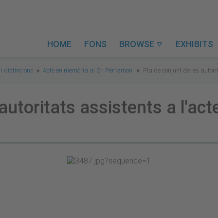
HOME
FONS
BROWSE
EXHIBITS

 distincions
Acte en memòria al Sr. Perramon
Pla de conjunt de les autor
autoritats assistents a l'ac