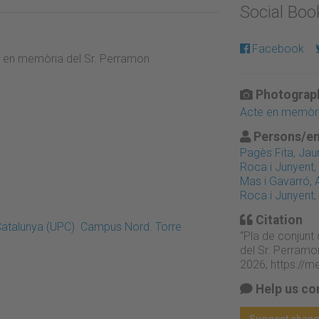
Social Bo
Facebook
cte en memòria del Sr. Perramon
Photograph
Acte en memòri
Persons/en
Pagès Fita, Ja
Roca i Junyent,
Mas i Gavarró, A
Roca i Junyent,
Citation
 Catalunya (UPC). Campus Nord. Torre
“Pla de conjunt 
del Sr. Perramo
2026,
https://m
Help us co
Suggest chan