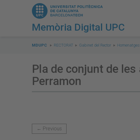
Memòria Digital UPC
You
are
MDUPC
RECTORAT
Gabinet del Rector
Homenatges i
here:
Pla de conjunt de les 
Perramon
← Previous