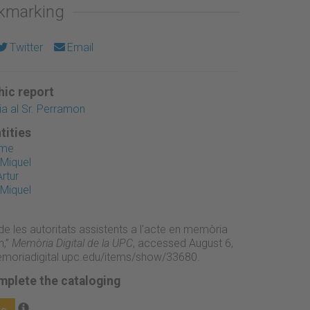
okmarking
Twitter
Email
ic report
a al Sr. Perramon
tities
ume
 Miquel
rtur
 Miquel
de les autoritats assistents a l'acte en memòria
n,”
Memòria Digital de la UPC
, accessed August 6,
emoriadigital.upc.edu/items/show/33680
.
mplete the cataloging
ge