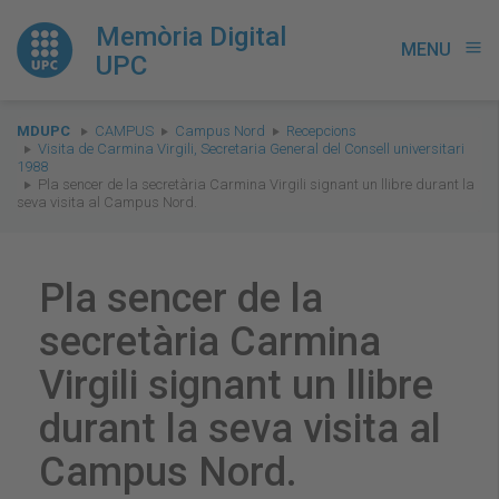
Memòria Digital
MENU
menu
UPC
You
MDUPC
CAMPUS
Campus Nord
Recepcions
are
Visita de Carmina Virgili, Secretaria General del Consell universitari
1988
here:
Pla sencer de la secretària Carmina Virgili signant un llibre durant la
seva visita al Campus Nord.
Pla sencer de la
secretària Carmina
Virgili signant un llibre
durant la seva visita al
Campus Nord.