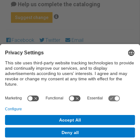
Help us complete the cataloging
Suggest change
Facebook
Twitter
Email
Except where otherwise noted, content on this work is
licensed under a Creative Commons license:
Attribution-
NonCommercial-NoDerivs 4.0 Generic
← Previous
Next →
© UPC Universitat Politècnica de Catalunya ·
BarcelonaTech