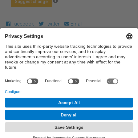
Suggest change
Facebook
Twitter
Email
Except where otherwise noted, content on this work is
licensed under a Creative Commons license:
Attribution-
NonCommercial-NoDerivs 4.0 Generic
← Previous
Next →
© UPC Universitat Politècnica de Catalunya ·
BarcelonaTech
Legal warning
Privacy settings