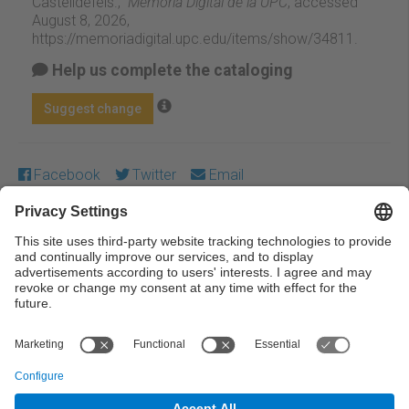
Castelldefels.,”
Memòria Digital de la UPC
, accessed
August 8, 2026,
https://memoriadigital.upc.edu/items/show/34811
.
Help us complete the cataloging
Suggest change
Facebook
Twitter
Email
Except where otherwise noted, content on this work is
licensed under a Creative Commons license:
Attribution-
NonCommercial-NoDerivs 4.0 Generic
← Previous
Next →