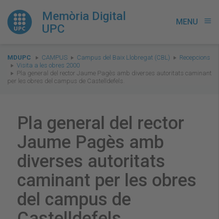
Memòria Digital
MENU
menu
UPC
You
MDUPC
CAMPUS
Campus del Baix Llobregat (CBL)
Recepcions
are
Visita a les obres 2000
Pla general del rector Jaume Pagès amb diverses autoritats caminant
here:
per les obres del campus de Castelldefels.
Pla general del rector
Jaume Pagès amb
diverses autoritats
caminant per les obres
del campus de
Castelldefels.