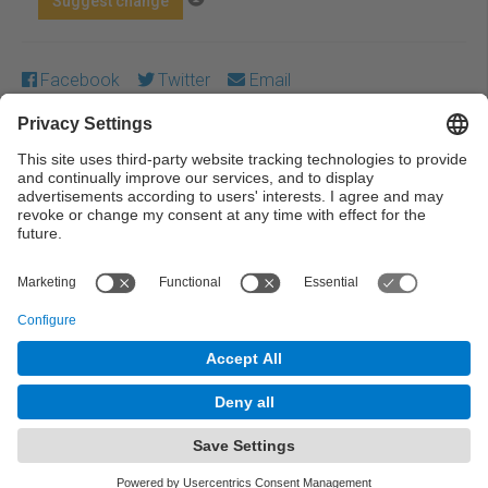
Suggest change
Facebook
Twitter
Email
Except where otherwise noted, content on this work is
licensed under a Creative Commons license:
Attribution-
NonCommercial-NoDerivs 4.0 Generic
← Previous
Next →
© UPC Universitat Politècnica de Catalunya ·
BarcelonaTech
Legal warning
Privacy settings