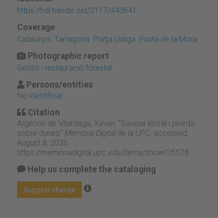
https://hdl.handle.net/2117/440641
Coverage
Catalunya. Tarragona. Platja Llarga. Punta de la Mora
Photographic report
Gestió i restauració forestal
Persons/entities
No identificat
Citation
Argimon de Vilardaga, Xavier, “Savinar litoral i pineda
sobre dunes,”
Memòria Digital de la UPC
, accessed
August 8, 2026,
https://memoriadigital.upc.edu/items/show/35578
.
Help us complete the cataloging
Suggest change