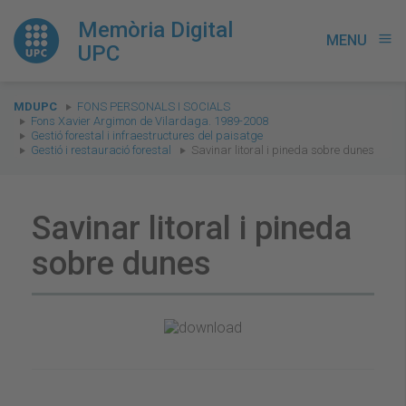
Memòria Digital
MENU
menu
UPC
You
MDUPC
FONS PERSONALS I SOCIALS
are
Fons Xavier Argimon de Vilardaga. 1989-2008
Gestió forestal i infraestructures del paisatge
here:
Gestió i restauració forestal
Savinar litoral i pineda sobre dunes
Savinar litoral i pineda
sobre dunes