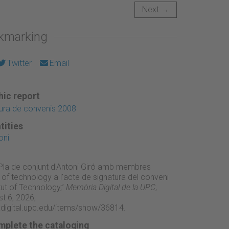
Next →
okmarking
Twitter
Email
ic report
ura de convenis 2008
tities
oni
Pla de conjunt d'Antoni Giró amb membres
e of technology a l'acte de signatura del conveni
tut of Technology,”
Memòria Digital de la UPC
,
t 6, 2026,
adigital.upc.edu/items/show/36814
.
mplete the cataloging