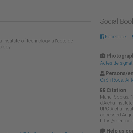
Social Bo
Facebook
Institute of technology a l'acte de
nology
Photograph
Actes de signat
Persons/en
Giró i Roca, Ant
Citation
Manel Socias, “
d'Aicha Institut
UPC-Aicha Insti
accessed Augus
https://memori
Help us co