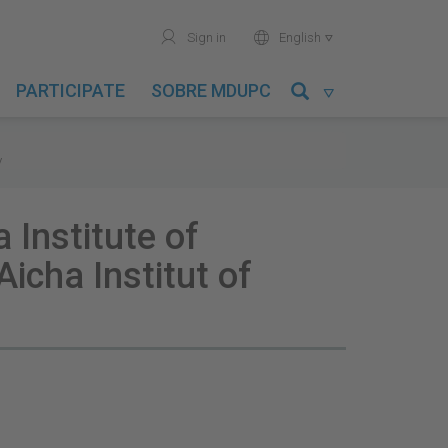
user
world
Sign in
English

PARTICIPATE
SOBRE MDUPC

y
 Institute of
icha Institut of