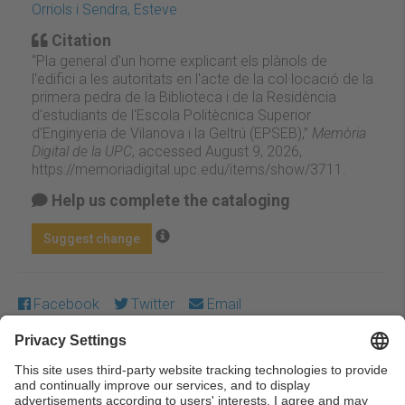
Orriols i Sendra, Esteve
Citation
“Pla general d'un home explicant els plànols de
l'edifici a les autoritats en l'acte de la col·locació de la
primera pedra de la Biblioteca i de la Residència
d'estudiants de l'Escola Politècnica Superior
d'Enginyeria de Vilanova i la Geltrú (EPSEB),”
Memòria
Digital de la UPC
, accessed August 9, 2026,
https://memoriadigital.upc.edu/items/show/3711
.
Help us complete the cataloging
Suggest change
Facebook
Twitter
Email
Except where otherwise noted, content on this work is