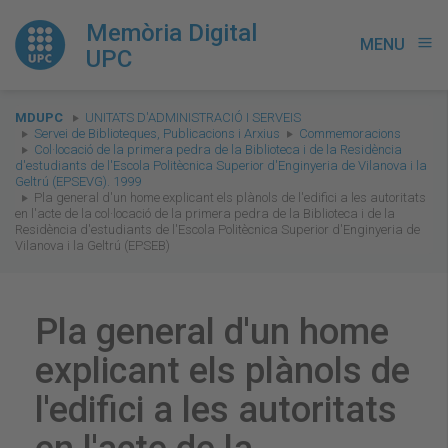
Memòria Digital
MENU
menu
UPC
You
MDUPC
UNITATS D'ADMINISTRACIÓ I SERVEIS
are
Servei de Biblioteques, Publicacions i Arxius
Commemoracions
Col·locació de la primera pedra de la Biblioteca i de la Residència
here:
d'estudiants de l'Escola Politècnica Superior d'Enginyeria de Vilanova i la
Geltrú (EPSEVG). 1999
Pla general d'un home explicant els plànols de l'edifici a les autoritats
en l'acte de la col·locació de la primera pedra de la Biblioteca i de la
Residència d'estudiants de l'Escola Politècnica Superior d'Enginyeria de
Vilanova i la Geltrú (EPSEB)
Pla general d'un home
explicant els plànols de
l'edifici a les autoritats