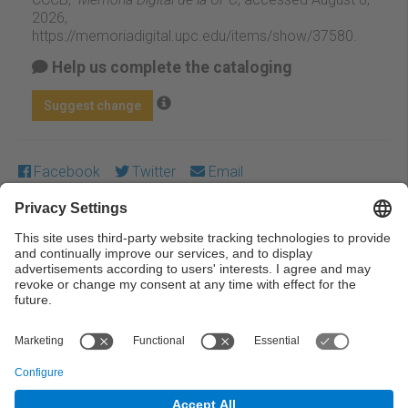
2026,
https://memoriadigital.upc.edu/items/show/37580
.
Help us complete the cataloging
Suggest change
Facebook
Twitter
Email
Except where otherwise noted, content on this work is
licensed under a Creative Commons license:
Attribution-
NonCommercial-NoDerivs 4.0 Generic
← Previous
Next →