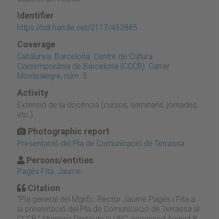
Identifier
https://hdl.handle.net/2117/453885
Coverage
Catalunya. Barcelona. Centre de Cultura
Contemporània de Barcelona (CCCB). Carrer
Montealegre, núm. 5
Activity
Extensió de la docència (cursos, seminaris, jornades,
etc.)
Photographic report
Presentació del Pla de Comunicació de Terrassa
Persons/entities
Pagès Fita, Jaume
Citation
“Pla general del Mgnfc. Rector Jaume Pagès i Fita a
la presentació del Pla de Comunicació de Terrassa al
CCCB,”
Memòria Digital de la UPC
, accessed August 8,