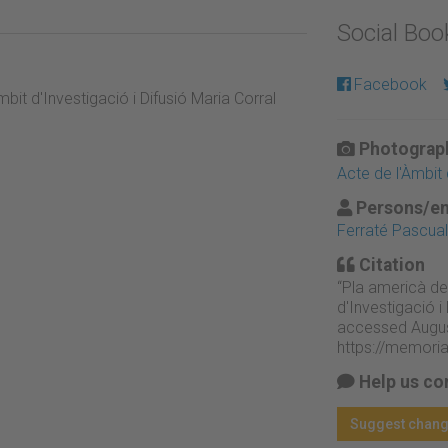
Social Bo
Facebook
mbit d'Investigació i Difusió Maria Corral
Photograph
Acte de l'Àmbit 
Persons/en
Ferraté Pascual,
Citation
“Pla americà de 
d'Investigació i
accessed Augus
https://memori
Help us co
Suggest chan