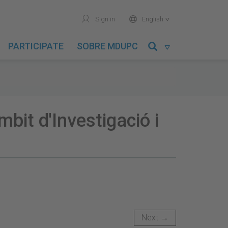
user
world
Sign in
English

PARTICIPATE
SOBRE MDUPC

mbit d'Investigació i
Next →