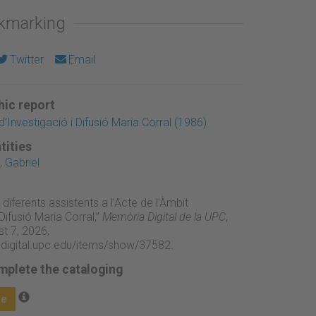
okmarking
Twitter
Email
ic report
d’Investigació i Difusió Maria Corral (1986)
tities
 Gabriel
diferents assistents a l'Acte de l'Àmbit
 Difusió Maria Corral,”
Memòria Digital de la UPC
,
t 7, 2026,
adigital.upc.edu/items/show/37582
.
mplete the cataloging
ge