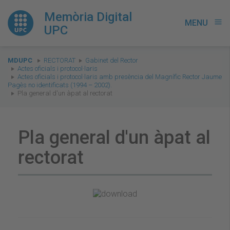
Memòria Digital
MENU
menu
UPC
You
MDUPC
RECTORAT
Gabinet del Rector
are
Actes oficials i protocol·laris
Actes oficials i protocol·laris amb presència del Magnífic Rector Jaume
here:
Pagès no identificats (1994 – 2002).
Pla general d'un àpat al rectorat
Pla general d'un àpat al
rectorat