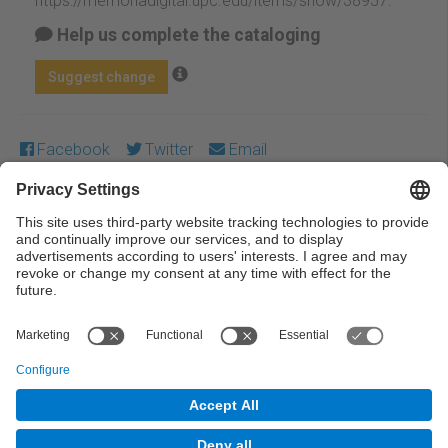
https://memoriadigital.upc.edu/items/show/38957
.
Help us complete the cataloging
Suggest change
Facebook
Twitter
Email
Except where otherwise noted, content on this work is
licensed under a Creative Commons license:
Attribution-
NonCommercial-NoDerivs 4.0 Generic
← Previous
Next →