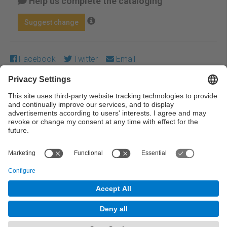
Help us complete the cataloging
Suggest change
Facebook
Twitter
Email
Except where otherwise noted, content on this work is
licensed under a Creative Commons license:
Attribution-
NonCommercial-NoDerivs 4.0 Generic
← Previous
Next →
© UPC Universitat Politècnica de Catalunya ·
BarcelonaTech