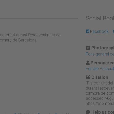
Social Bo
Facebook
 autoritat durant l'esdeveniment de
comerç de Barcelona
Photograph
Fons general de 
Persons/en
Ferraté Pascual,
Citation
“Pla conjunt del
durant l'esdeve
cambra de come
accessed Augus
https://memori
Help us co