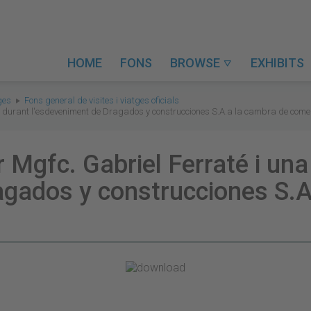
HOME
FONS
BROWSE
EXHIBITS

tges
Fons general de visites i viatges oficials
itat durant l'esdeveniment de Dragados y construcciones S.A.a la cambra de com
 Mgfc. Gabriel Ferraté i una
agados y construcciones S.A