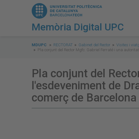
Memòria Digital UPC
You
are
MDUPC
RECTORAT
Gabinet del Rector
Visites i via
Pla conjunt del Rector Mgfc. Gabriel Ferraté i una autor
here:
Pla conjunt del Rector
l'esdeveniment de Dr
comerç de Barcelona