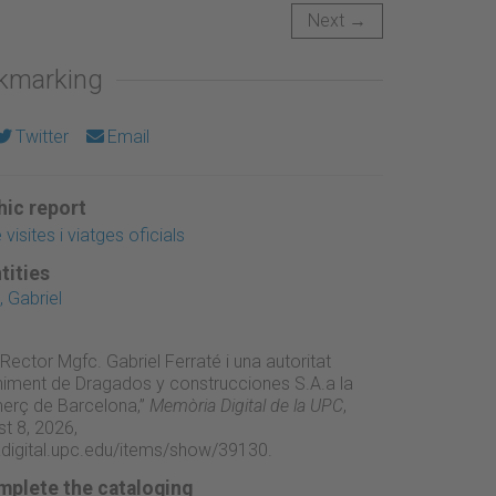
Next →
okmarking
Twitter
Email
ic report
visites i viatges oficials
tities
 Gabriel
 Rector Mgfc. Gabriel Ferraté i una autoritat
niment de Dragados y construcciones S.A.a la
rç de Barcelona,”
Memòria Digital de la UPC
,
t 8, 2026,
adigital.upc.edu/items/show/39130
.
mplete the cataloging