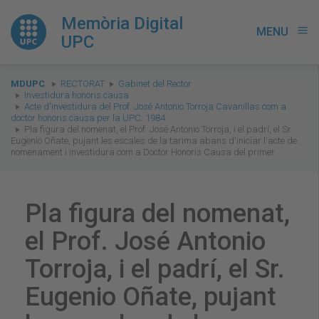
Memòria Digital
MENU
menu
UPC
You
MDUPC
RECTORAT
Gabinet del Rector
are
Investidura honoris causa
Acte d'investidura del Prof. José Antonio Torroja Cavanillas com a
here:
doctor honoris causa per la UPC. 1984
Pla figura del nomenat, el Prof. José Antonio Torroja, i el padrí, el Sr.
Eugenio Oñate, pujant les escales de la tarima abans d'iniciar l'acte de
nomenament i investidura com a Doctor Honoris Causa del primer
Pla figura del nomenat,
el Prof. José Antonio
Torroja, i el padrí, el Sr.
Eugenio Oñate, pujant