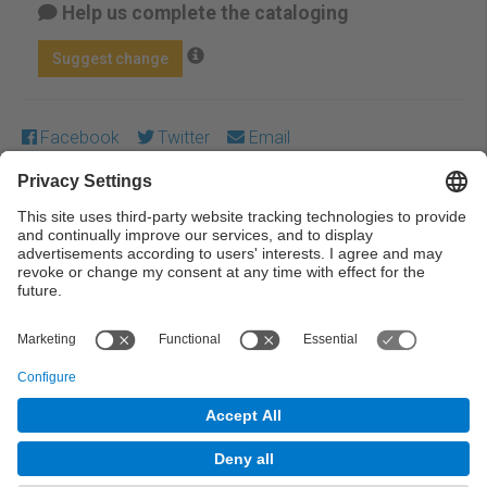
Help us complete the cataloging
Suggest change
Facebook
Twitter
Email
Except where otherwise noted, content on this work is
licensed under a Creative Commons license:
Attribution-
NonCommercial-NoDerivs 3.0 Spain
← Previous
Next →
© UPC Universitat Politècnica de Catalunya ·
BarcelonaTech