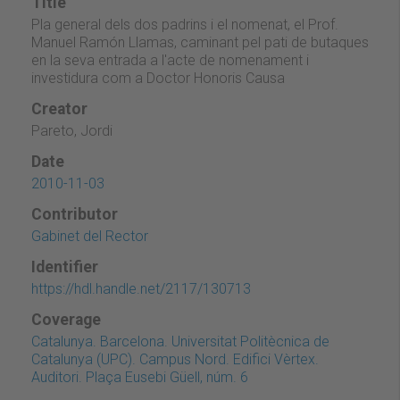
Title
Pla general dels dos padrins i el nomenat, el Prof.
Manuel Ramón Llamas, caminant pel pati de butaques
en la seva entrada a l'acte de nomenament i
investidura com a Doctor Honoris Causa
Creator
Pareto, Jordi
Date
2010-11-03
Contributor
Gabinet del Rector
Identifier
https://hdl.handle.net/2117/130713
Coverage
Catalunya. Barcelona. Universitat Politècnica de
Catalunya (UPC). Campus Nord. Edifici Vèrtex.
Auditori. Plaça Eusebi Güell, núm. 6