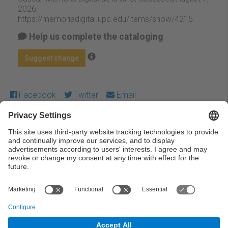
2026,
https://memoriadigital.upc.edu/items/show/4215
.
Help us complete the cataloging
Suggest change
Facebook
Twitter
Email
Except where otherwise noted, content on this work is
licensed under a Creative Commons license:
Attribution-
NonCommercial-NoDerivs 3.0 Spain
← Previous
Next →