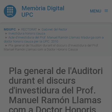
Memòria Digital
MENU
menu
UPC
You
MDUPC
RECTORAT
Gabinet del Rector
are
Investidura honoris causa
Acte d'investidura del Prof. Manuel Ramón Llamas Madurga com a
here:
doctor honoris causa per la UPC. 2010
Pla general de l'Auditori durant el discurs d'investidura del Prof.
Manuel Ramón Llamas com a Doctor Honoris Causa
Pla general de l'Auditori
durant el discurs
d'investidura del Prof.
Manuel Ramón Llamas
com a Doctor Honoris