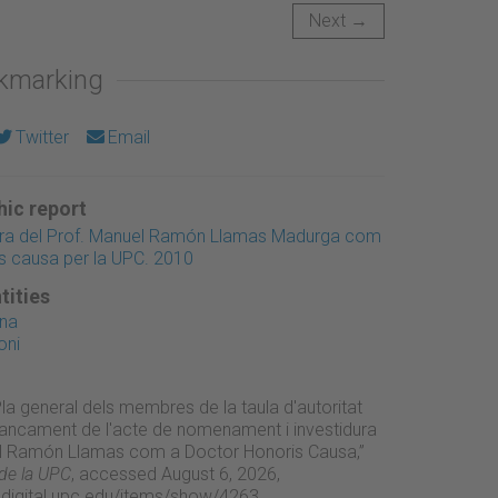
Next →
okmarking
Twitter
Email
ic report
dura del Prof. Manuel Ramón Llamas Madurga com
s causa per la UPC. 2010
tities
Ana
oni
Pla general dels membres de la taula d'autoritat
 tancament de l'acte de nomenament i investidura
el Ramón Llamas com a Doctor Honoris Causa,”
 de la UPC
, accessed August 6, 2026,
adigital.upc.edu/items/show/4263
.