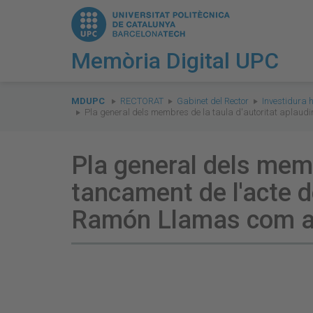
Memòria Digital UPC
You
are
MDUPC
RECTORAT
Gabinet del Rector
Investidura 
Pla general dels membres de la taula d'autoritat aplaud
here:
Pla general dels memb
tancament de l'acte 
Ramón Llamas com a