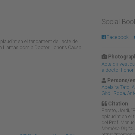
Social Bo
Facebook
aplaudint en el tancament de l'acte de
ón Llamas com a Doctor Honoris Causa
Photograph
Acte d'investi
a doctor honori
Persons/en
Abelaira Tato, 
Giró i Roca, Ant
Citation
Pareto, Jordi, “
aplaudint en el
del Prof. Manu
Memòria Digital
https://memori