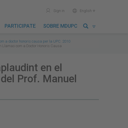
user
world
Sign in
English

PARTICIPATE
SOBRE MDUPC

m a doctor honoris causa per la UPC. 2010
món Llamas com a Doctor Honoris Causa
plaudint en el
 del Prof. Manuel