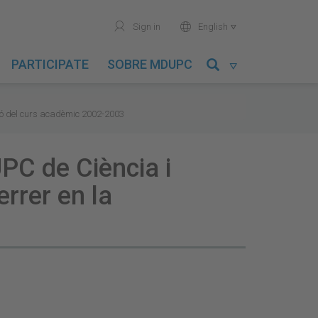
user
world
Sign in
English

PARTICIPATE
SOBRE MDUPC

ció del curs acadèmic 2002-2003
PC de Ciència i
rrer en la