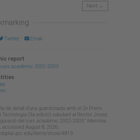
Next →
okmarking
Twitter
Email
ic report
l curs acadèmic 2002-2003
tities
sep
reu
“Pla de detall d'una guardonada amb el 2n Premi
i Tecnologia (3a edició) saludant al Rector Josep
auguració del curs acadèmic 2002-2003,”
Memòria
, accessed August 8, 2026,
adigital.upc.edu/items/show/4819
.