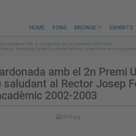
HOME
FONS
BROWSE
EXHIBITS

 curs acadèmic UPC
Inauguració del curs acadèmic 2002-2003
ència i Tecnologia (3a edició) saludant al Rector Josep Ferrer en la inaugura
uardonada amb el 2n Premi U
) saludant al Rector Josep Fe
 acadèmic 2002-2003