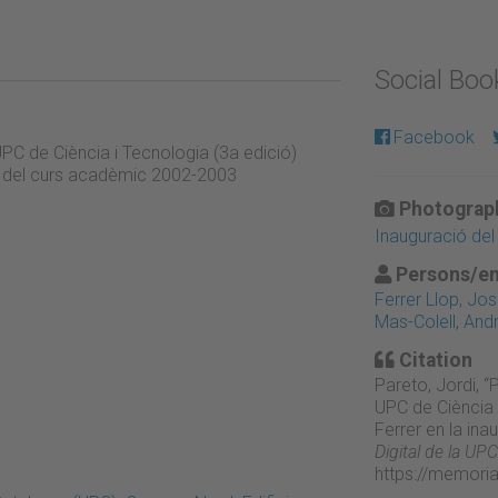
Social Bo
Facebook
PC de Ciència i Tecnologia (3a edició)
ió del curs acadèmic 2002-2003
Photograph
Inauguració de
Persons/en
Ferrer Llop, Jo
Mas-Colell, And
Citation
Pareto, Jordi, 
UPC de Ciència 
Ferrer en la in
Digital de la UPC
https://memori